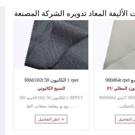
 الأليفة المعاد تدويره الشركة المصنعة
300d/102t الكاتيون 50 ٪ rpet
فورد المطلي
النسيج الكاتيوني
اسم 90090064T RPPET مع بو مغلفة
اسم 300d/102t الكاتيون 50 ٪ RPPET
مع بو مغلفة بحقائب الظ......
انظر التفاصيل