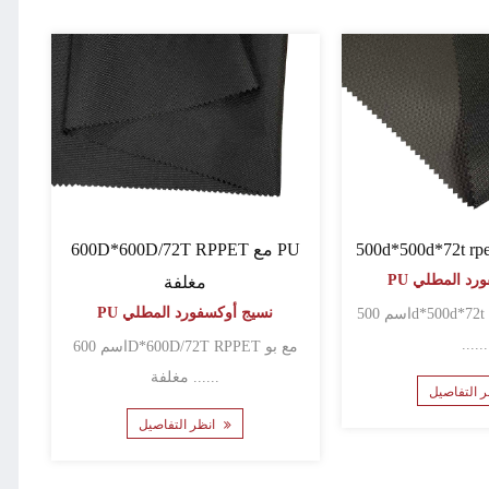
600D*600D/72T RPPET مع PU
فورد المطلي
مغلفة
PU نسيج أوكسفورد المطلي
اسم 500d*500d*72t rpet مع بو مغلفة
......
اسم 600D*600D/72T RPPET مع بو
مغلفة ......
انظر التفاصيل