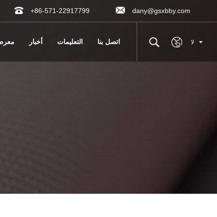
+86-571-22917799
dany@gsxbby.com
اتصل بنا
التعليمات
أخبار
معر
لا