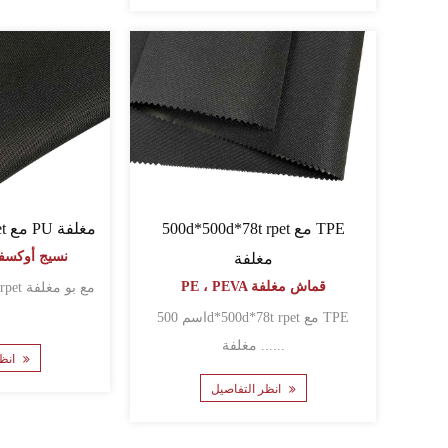
500d*500d*78t rpet مع TPE
500d*500d*72t rpet مع PU مغلفة
PU نسيج أوكس
مغلفة
PE ، PEVA قماش مغلفة
اسم 500d*500d*78t rpet مع TPE
مغلفة ......
انظر التفاصيل
انظر التفاصيل