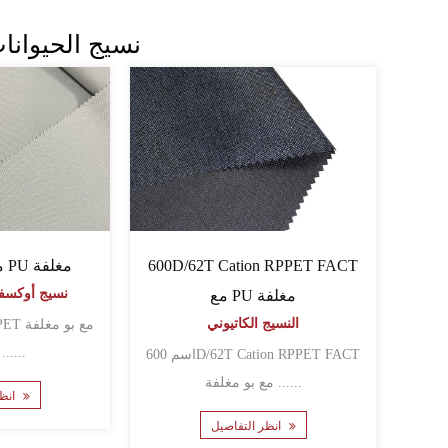
نسيج الحيوانات
600D/62T Cation RPPET FACT
900d64t rpet مع PU مغلفة
PU نسيج أوكس
مع PU مغلفة
النسيج الكاتيوني
بالحقائب ......
اسم 600D/62T Cation RPPET FACT
مع بو مغلفة ......
انظر التفاصيل
انظر التفاصيل