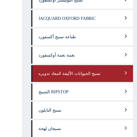
نسيج البوليستر أوكسفورد
JACQUARD OXFORD FABRIC
طباعة نسيج أكسفورد
نغمة نغمة أوكسفورد
نسيج الحيوانات الأليفة المعاد تدويره
النسيج RIPSTOP
نسيج النايلون
نسيجان لهجة