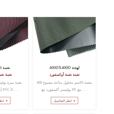
400DX400D لهجة
300dx250d نغمة
نغمة نغمة أوكسفورد
نغمة نغم
اسم محلول ساحة مصبوغ 400D بنغمة
بوليستر أكسفورد مع PE مغ......
أوكسفورد مع طلاء PVC لأ......
انظر التفاصيل
انظر التفاصيل