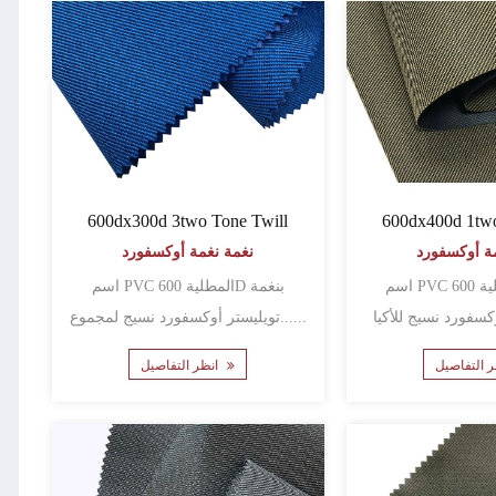
600dx300d 3two Tone Twill
600dx400d 1two
ة أوكسفورد
نغمة نغمة أوكسفورد
اسم PVC المطلية 600D بنغمة
اسم PVC المطلية 600D بنغمة
تويليستر أوكسفورد نسيج لمجموع......
انظر التفاصيل