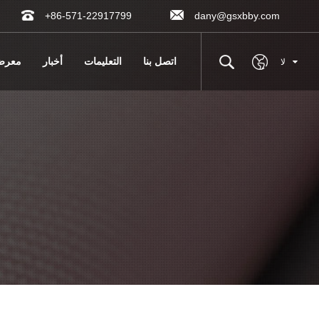
+86-571-22917799
dany@gsxbby.com
اتصل بنا
التعليمات
أخبار
معر
لا