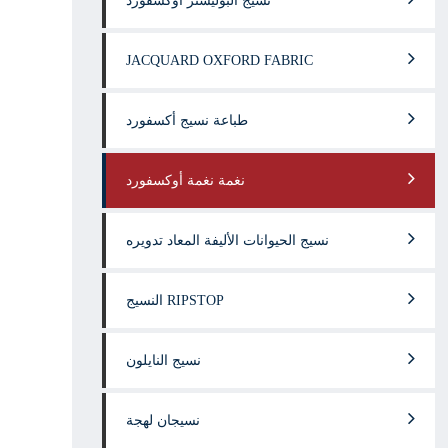
نسيج البوليستر أوكسفورد
JACQUARD OXFORD FABRIC
طباعة نسيج أكسفورد
نغمة نغمة أوكسفورد
نسيج الحيوانات الأليفة المعاد تدويره
النسيج RIPSTOP
نسيج النايلون
نسيجان لهجة