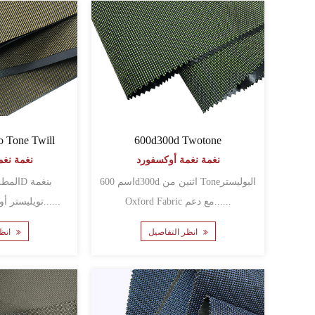
 Tone Twill
600d300d Twotone
نغمة نغمة أوكسفورد
نغمة نغم
اسم 600d300d اثنين من Toneالبوليستر
Oxford Fabric مع دعم......
تويليستر أوكسفورد نسيج للأكيا......
انظر التفاصيل
انظر التفاصيل