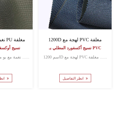
1200D لهجة مع PVC مغلفة
600d*600d نغمة مع PU مغلفة
نسيج أكسفورد المطلي بـ PVC
PU نسيج أوكس
اسم 1200D لهجة مع PVC مغلفة ......
اسم 600d*600d نغمة مع بو مغلفة ......
انظر التفاصيل
انظر التفاصيل