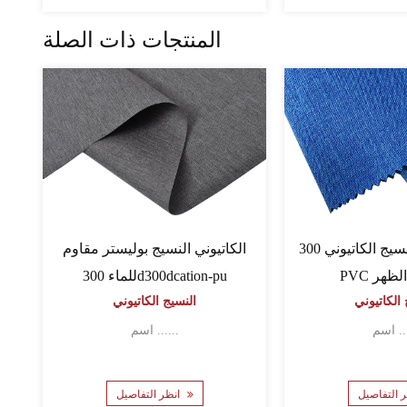
المنتجات ذات الصلة
اتيوني
PVC Cionic Fabric
600d600d80tcation لأكياس حقيبة
600d600d64tcation
النسيج الكاتيوني
ر
اتيوني
اسم ......
انظر التفاصيل