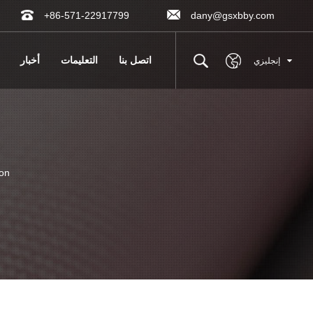
+86-571-22917799
dany@gsxbby.com
اتصل بنا
التعليمات
أخبار
إنجليزي
on