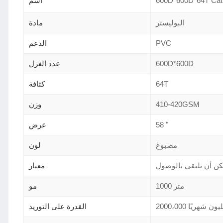
اسم
البوليستر
مادة
PVC
الدعم
600D*600D
عدد الغزل
64T
كثافة
410-420GSM
وزن
58 "
عرض
مصبوغ
لون
معيار
1000 متر
مو
2000، مليون شهريًا
القدرة على التوريد