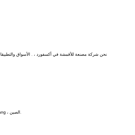
نحن شركة مصنعة للأقمشة في أكسفورد ،
. الأسواق والتطبيقا
العنوان: No.88 Yinxin Rd. ، Yaqian Town ، Hangzhou City ، Zhejiang ، الصين.