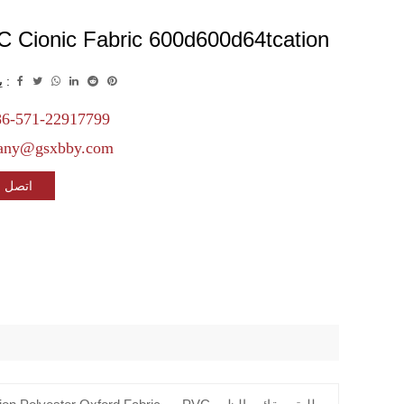
 Cionic Fabric 600d600d64tcation
يشارك :
6-571-22917799
any@gsxbby.com
اتصل بن