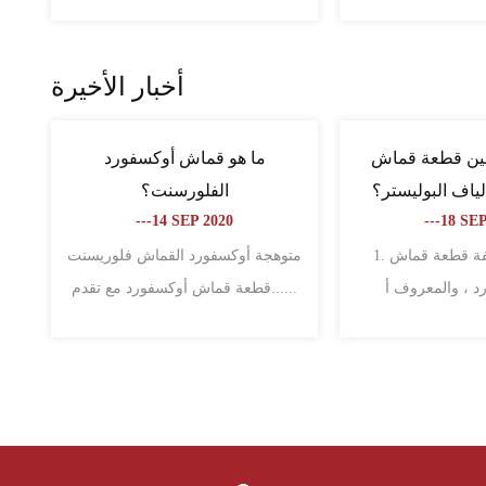
أخبار الأخيرة
 قماش القماش
ما هي خصائص النسيج غير
قطعة
رد؟
المنسوج ونسيج أكسفورد؟
المد
---18 SEP 2020
---06
الاختلافات بين القماش و قطعة قماش
1. قطعة قماش أوكسفورد 1. قطعة
قماش أوكسفورد تسمى ......
من