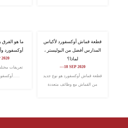
انظر التفاصيل
ما هي الأنواع ذات الصلة من قطعة
ما هو الفرق بين
قماش أكسفورد؟
وأكسفو
 NOV 2020
---09 NOV 2020
اء
غطاء قطعة قماش أوكسفورد : تستخدم
خصيصا لصنع جميع أنواع ال......
أوكسفورد هي: خصائص ......