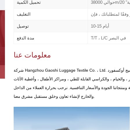
"حاوية
تحميل الكمية
التغليف
10-15 أيام
توصيل
T/T ، L/C في البصر
مدة الدفع
معلومات عنا
شركة Hangzhou Gaoshi Luggage Textile Co. ، Ltd. التي تم إنشاؤها في 2 0 0 2 ، هي مصنّعين متخصصين في نسيج أوكسفورد
 والخيام ، والكراسي القابلة للطي ، ومراكز الأطفال ، وأغطية الأثاث
 ومنتجاتنا الجودة والأسعار التنافسية. نرحب بحرارة العملاء من الداخل
والخارج لإنشاء تعاون وخلق مستقبل مشرق معنا.