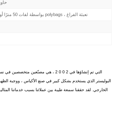
حوالي 38000m/20 
بواسطة لفات 50 مترًا أو وفقًا لمتطلباتك ، فإن polybags ، تعبئة الفراغ
البوليستر الذي يستخدم بشكل كبير في صنع الأكياس ، ووجبة الظهر ،
الخارجي. لقد حققنا سمعة طيبة بين عملائنا بسبب خدماتنا المثالية