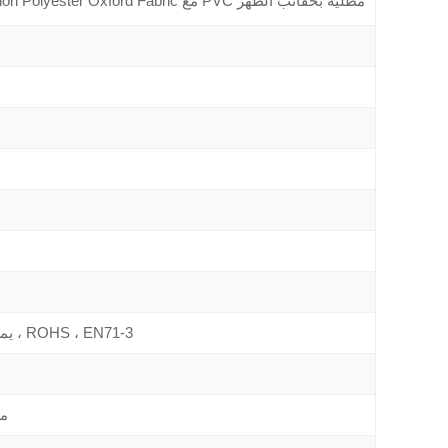
600D*600D*64T Cation Polyester Oxford Fabric مع PVC مطلية بحقائب الظهر
يمكن أن تلتقي بالوصول ، ROHS ، EN71-3
000