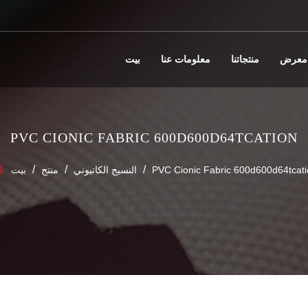
معرض
منتجاتنا
معلومات عنا
بيت
PVC CIONIC FABRIC 600D600D64TCATION
/
/
/
PVC Cionic Fabric 600d600d64tcati
النسيج الكاتيوني
منتج
بيت