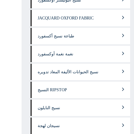
نسيج البوليستر أوكسفورد
JACQUARD OXFORD FABRIC
طباعة نسيج أكسفورد
نغمة نغمة أوكسفورد
نسيج الحيوانات الأليفة المعاد تدويره
النسيج RIPSTOP
نسيج النايلون
نسيجان لهجة