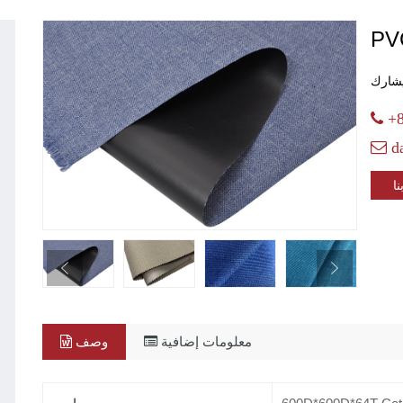
PVC
+8
d
ا
معلومات إضافية
وصف