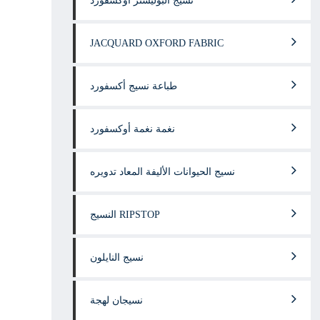
نسيج البوليستر أوكسفورد
JACQUARD OXFORD FABRIC
طباعة نسيج أكسفورد
نغمة نغمة أوكسفورد
نسيج الحيوانات الأليفة المعاد تدويره
النسيج RIPSTOP
نسيج النايلون
نسيجان لهجة