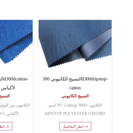
النسيج الكاتيوني 300d300dripstop-
cation
PVC لأكيا
النسيج الكاتيوني
النسيج
اسم PU Coating 300D الكاتيون
RIPSTOP POLYESTER OXFORD
أكسفورد مع طلاء PVC لأكياس......
FABCY با......
انظر التفاصيل
انظر التفاصيل