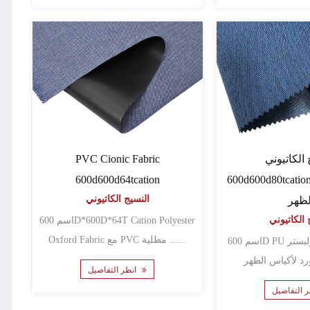
الكاتيوني
PVC Cionic Fabric
600d600d80tcation لأكياس حقيبة
600d600d64tcation
النسيج الكاتيوني
لظهر
 الكاتيوني
اسم 600D*600D*64T Cation Polyester
Oxford Fabric مع PVC مطلية ......
اسم 600D PU مطلي بنقمة البوليستر
انظر التفاصيل