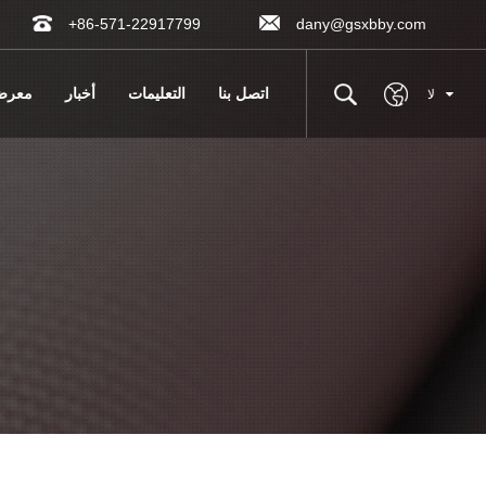
+86-571-22917799
dany@gsxbby.com
اتصل بنا
التعليمات
أخبار
معر
لا