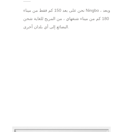
نحن على بعد 150 كم فقط من ميناء Ningbo ، وبعد
180 كم من ميناء شنغهاي ، من المريح للغاية شحن
البضائع إلى أي بلدان أخرى.