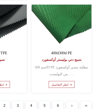
 TPE
400d300d PE
نسيج دتي بوليستر أوكسفورد
نسيج
اسم 600D PE مطلية بنسي أوكسفورد
من البوليست......
انظر التفاصيل
انظر التفاصيل
2
3
4
5
6
›
››