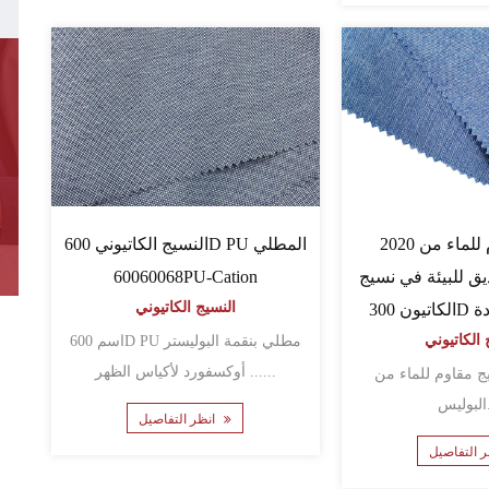
2020 نسيج مقاوم للماء من
النسيج الكاتيوني 600D PU المطلي
يق للبيئة في نسيج
60060068PU-Cation
النسيج الكاتيوني
 الكاتيوني
اسم 600D PU مطلي بنقمة البوليستر
أوكسفورد لأكياس الظهر ......
202 نسيج مقاوم للماء من
.
انظر التفاصيل